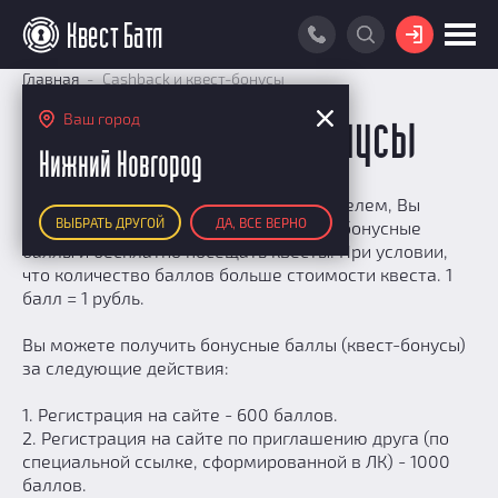
ВОЙТИ
Главная
Cashback и квест-бонусы
ПОИСК КВЕСТА
Ваш город
Cashback и квест-бонусы
РЕЙТИНГ КВЕСТОВ
Нижний Новгород
КАРТА КВЕСТОВ
Будучи зарегистрировнным пользователем, Вы
ВЫБРАТЬ ДРУГОЙ
ДА, ВСЕ ВЕРНО
получаете возможность накапливать бонусные
РЕЙТИНГ КОМАНД
баллы и бесплатно посещать квесты. При условии,
Итоговый рейтинг
что количество баллов больше стоимости квеста. 1
ПОИСК КОМАНДЫ
балл = 1 рубль.
По количеству очков
КВЕСТ БАТЛ
По качеству игры
Вы можете получить бонусные баллы (квест-бонусы)
О Квест Батле
КВЕСТ В ПОДАРОК
за следующие действия:
Список команд
Cashback
1. Регистрация на сайте - 600 баллов.
Как подсчитываются рейтинги
2. Регистрация на сайте по приглашению друга (по
Призы
специальной ссылке, сформированной в ЛК) - 1000
баллов.
Новости