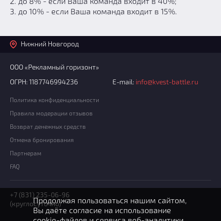
2. до 8% - если Ваша команда входит в 40%;
3. до 10% - если Ваша команда входит в 15%.
Нижний Новгород
ООО «Рекламный горизонт»
ОГРН: 1187746994236
E-mail:
info@kvest-battle.ru
Политика конфиденциальности
Правила модерации отзывов
Возврат денежных средств
Отмена бронирования
Партнерам
FAQ
+7 (831) 235-06-96
Продолжая пользоваться нашим сайтом,
(круглосуточно)
Вы даёте согласие на использование
cookie-файлов
и сервиса веб-аналитики