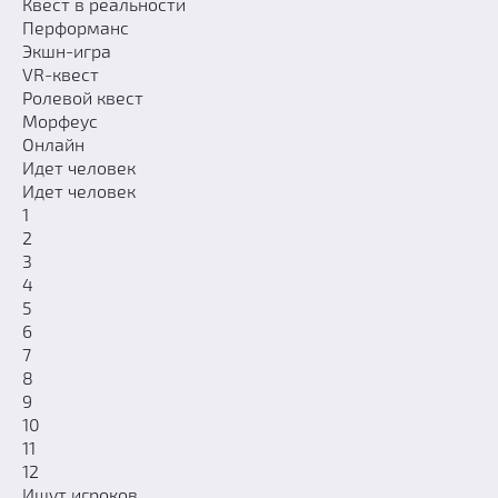
Квест в реальности
Добавить квест
Перформанс
Экшн-игра
Партнерам
VR-квест
Ролевой квест
Морфеус
Онлайн
Идет человек
Идет человек
1
2
3
4
5
6
7
8
9
10
11
12
Ищут игроков