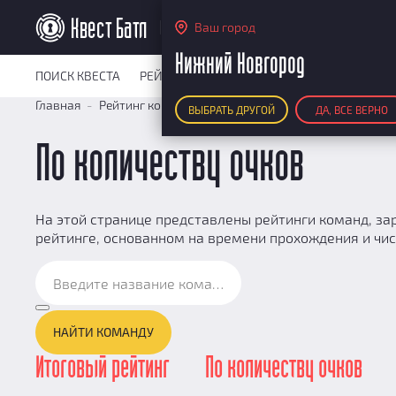
Нижний Новгород
Ваш город
Нижний Новгород
ПОИСК КВЕСТА
РЕЙТИНГ КВЕСТОВ
КАРТА КВЕСТОВ
РЕ
Главная
Рейтинг команд
По количеству очков
ВЫБРАТЬ ДРУГОЙ
ДА, ВСЕ ВЕРНО
По количеству очков
На этой странице представлены рейтинги команд, зар
рейтинге, основанном на времени прохождения и чис
НАЙТИ КОМАНДУ
Итоговый рейтинг
По количеству очков