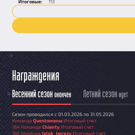
Итоговые:
113
Награждения
Весенний сезон
Летний сезон
окончен
идет
Сезон проводился с 01.03.2026 по 31.05.2026
Команда
Questoманы
Итоговый счет
184
Команда
Chianty
Итоговый счет
160
Команда
Istok_berezy
Итоговый счет