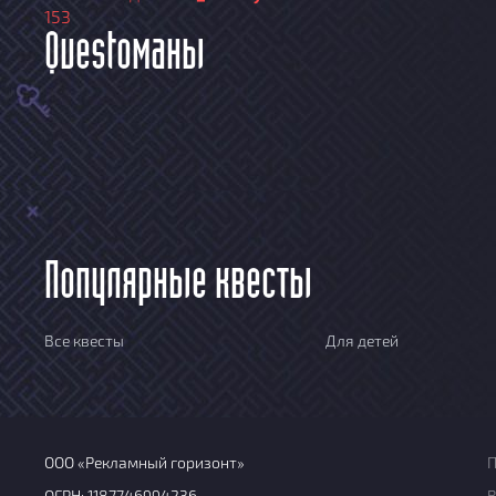
153
Questoманы
Популярные квесты
Все квесты
Для детей
ООО «Рекламный горизонт»
П
ОГРН: 1187746994236
В