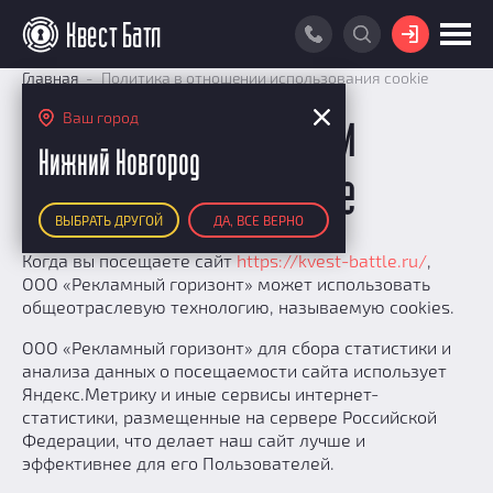
ВОЙТИ
Главная
Политика в отношении использования cookie
ПОИСК КВЕСТА
Ваш город
Политика в отношении
РЕЙТИНГ КВЕСТОВ
Нижний Новгород
использования cookie
КАРТА КВЕСТОВ
ВЫБРАТЬ ДРУГОЙ
ДА, ВСЕ ВЕРНО
РЕЙТИНГ КОМАНД
Когда вы посещаете сайт
https://kvest-battle.ru/
,
Итоговый рейтинг
ПОИСК КОМАНДЫ
ООО «Рекламный горизонт» может использовать
По количеству очков
общеотраслевую технологию, называемую cookies.
КВЕСТ БАТЛ
По качеству игры
ООО «Рекламный горизонт» для сбора статистики и
О Квест Батле
КВЕСТ В ПОДАРОК
Список команд
анализа данных о посещаемости сайта использует
Cashback
Яндекс.Метрику и иные сервисы интернет-
статистики, размещенные на сервере Российской
Как подсчитываются рейтинги
Федерации, что делает наш сайт лучше и
Призы
эффективнее для его Пользователей.
Новости