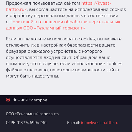
Продолжая пользоваться сайтом
https://kvest-
Добавить квест
battle.ru/
, вы соглашаетесь на использование cookies
и обработку персональных данных в соответствии
Партнерам
с
Политикой в отношении обработки персональных
данных ООО «Рекламный горизонт»
Если вы не хотите использовать cookies, вы можете
отключить их в настройках безопасности вашего
браузера с каждого устройства, с которого
осуществляется вход на сайт. Обращаем ваше
внимание, что в случае, если использование cookies-
файлов отключено, некоторые возможности сайта
могут быть недоступны.
Нижний Новгород
ООО «Рекламный горизонт»
ОГРН: 1187746994236
E-mail:
info@kvest-battle.ru