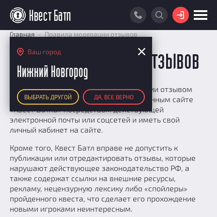
ВОЙТИ
Главная
Правила модерации отзывов
ПОИСК КВЕСТА
Ваш город
Правила модерации отзывов
РЕЙТИНГ КВЕСТОВ
Нижний Новгород
КАРТА КВЕСТОВ
Для успешного прохождения модерации отзывом
ВЫБРАТЬ ДРУГОЙ
ДА, ВСЕ ВЕРНО
вам необходимо быть зарегистрированным сайте
РЕЙТИНГ КОМАНД
«Квест Батла» посредством действующей
Итоговый рейтинг
электронной почты или соцсетей и иметь свой
ПОИСК КОМАНДЫ
личный кабинет на сайте.
По количеству очков
КВЕСТ БАТЛ
По качеству игры
Кроме того, Квест Батл вправе не допустить к
О Квест Батле
публикации или отредактировать отзывы, которые
КВЕСТ В ПОДАРОК
Список команд
нарушают действующее законодательство РФ, а
Cashback
также содержат ссылки на внешние ресурсы,
Как подсчитываются рейтинги
рекламу, нецензурную лексику либо «спойлеры»
пройденного квеста, что сделает его прохождение
Призы
новыми игроками неинтересным.
Новости