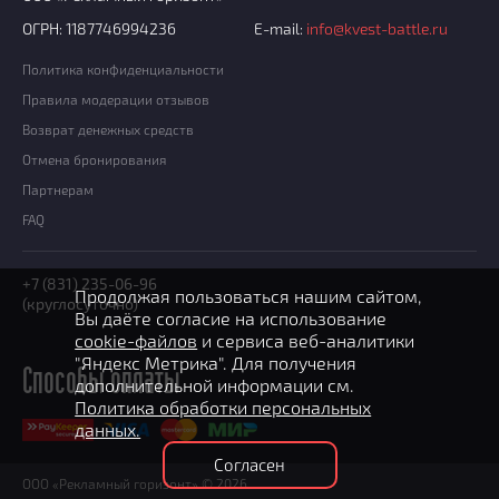
Добавить квест
ОГРН: 1187746994236
E-mail:
info@kvest-battle.ru
Партнерам
Политика конфиденциальности
Правила модерации отзывов
Возврат денежных средств
Отмена бронирования
Партнерам
FAQ
+7 (831) 235-06-96
Продолжая пользоваться нашим сайтом,
(круглосуточно)
Вы даёте согласие на использование
cookie-файлов
и сервиса веб-аналитики
"Яндекс Метрика". Для получения
Способы оплаты
дополнительной информации см.
Политика обработки персональных
данных.
Согласен
ООО «Рекламный горизонт» © 2026