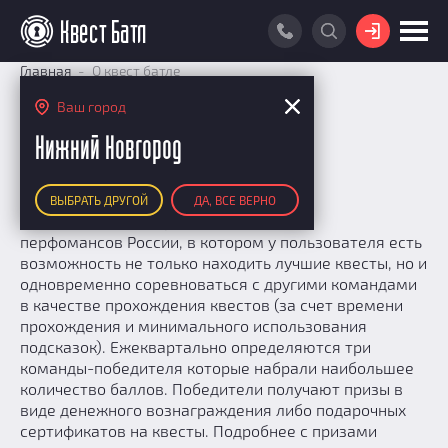
ВОЙТИ
Главная
О квест батле
ПОИСК КВЕСТА
Ваш город
О нас
РЕЙТИНГ КВЕСТОВ
Нижний Новгород
КАРТА КВЕСТОВ
Портал квестов "Квест Батл"
ВЫБРАТЬ ДРУГОЙ
ДА, ВСЕ ВЕРНО
РЕЙТИНГ КОМАНД
Квест Батл - это портал квестов и
перфомансов России, в котором у пользователя есть
Итоговый рейтинг
ПОИСК КОМАНДЫ
возможность не только находить лучшие квесты, но и
По количеству очков
одновременно соревноваться с другими командами
КВЕСТ БАТЛ
По качеству игры
в качестве прохождения квестов (за счет времени
О Квест Батле
прохождения и минимального использования
КВЕСТ В ПОДАРОК
Список команд
подсказок). Ежеквартально определяются три
Cashback
команды-победителя которые набрали наибольшее
Как подсчитываются рейтинги
количество баллов. Победители получают призы в
виде денежного вознаграждения либо подарочных
Призы
сертификатов на квесты. Подробнее с призами
Новости