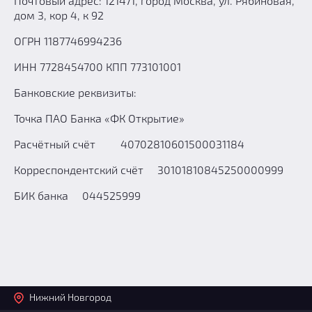
Почтовый адрес: 121471, город Москва, ул. Рябиновая,
дом 3, кор 4, к 92
ОГРН 1187746994236
ИНН 7728454700 КПП 773101001
Банковские реквизиты:
Точка ПАО Банка «ФК Открытие»
Расчётный счёт 40702810601500031184
Корреспондентский счёт 30101810845250000999
БИК банка 044525999
Нижний Новгород