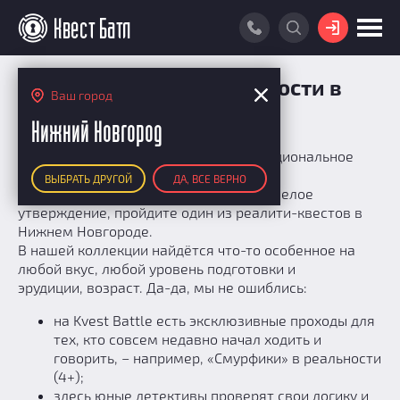
ВОЙТИ
ПОИСК КВЕСТА
Лучшие квесты в реальности в
Ваш город
Нижнем Новгороде
РЕЙТИНГ КВЕСТОВ
Нижний Новгород
КАРТА КВЕСТОВ
Живая командная игра влияет на эмоциональное
счастье игроков. Это факт!
ВЫБРАТЬ ДРУГОЙ
ДА, ВСЕ ВЕРНО
РЕЙТИНГ КОМАНД
Если есть желание проверить столь смелое
утверждение, пройдите один из реалити-квестов в
Итоговый рейтинг
ПОИСК КОМАНДЫ
Нижнем Новгороде.
По количеству очков
В нашей коллекции найдётся что-то особенное на
КВЕСТ БАТЛ
любой вкус, любой уровень подготовки и
По качеству игры
О Квест Батле
эрудиции, возраст. Да-да, мы не ошиблись:
КВЕСТ В ПОДАРОК
Список команд
Cashback
на Kvest Battle есть эксклюзивные проходы для
тех, кто совсем недавно начал ходить и
Как подсчитываются рейтинги
говорить, − например, «Смурфики» в реальности
Призы
(4+);
Новости
здесь юные детективы проверят свои логику и