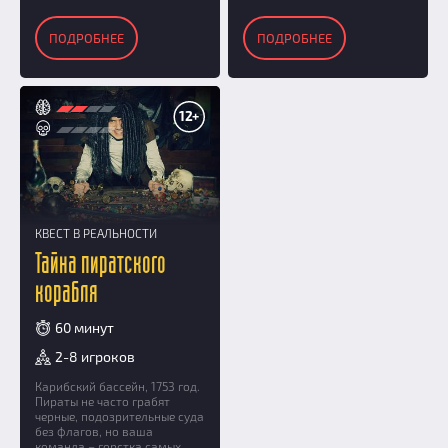
ПОДРОБНЕЕ
ПОДРОБНЕЕ
12+
КВЕСТ В РЕАЛЬНОСТИ
Тайна пиратского
корабля
60 минут
2-8 игроков
Карибский бассейн, 1753 год.
Пираты не часто грабят
черные, подозрительные суда
без флагов, но ваша
команда – горстка самых