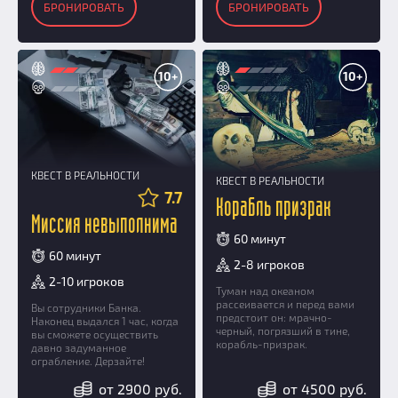
БРОНИРОВАТЬ
БРОНИРОВАТЬ
10+
10+
КВЕСТ В РЕАЛЬНОСТИ
КВЕСТ В РЕАЛЬНОСТИ
7.7
Корабль призрак
Миссия невыполнима
60 минут
60 минут
2-8 игроков
2-10 игроков
Туман над океаном
рассеивается и перед вами
Вы сотрудники Банка.
предстоит он: мрачно-
Наконец выдался 1 час, когда
черный, погрязший в тине,
вы сможете осуществить
корабль-призрак.
давно задуманное
ограбление. Дерзайте!
от 2900 руб.
от 4500 руб.