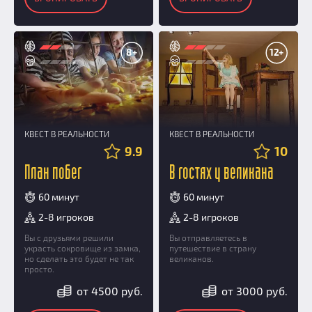
8+
12+
КВЕСТ В РЕАЛЬНОСТИ
КВЕСТ В РЕАЛЬНОСТИ
9.9
10
План побег
В гостях у великана
60 минут
60 минут
2-8 игроков
2-8 игроков
Вы с друзьями решили
Вы отправляетесь в
украсть сокровище из замка,
путешествие в страну
но сделать это будет не так
великанов.
просто.
от 4500 руб.
от 3000 руб.