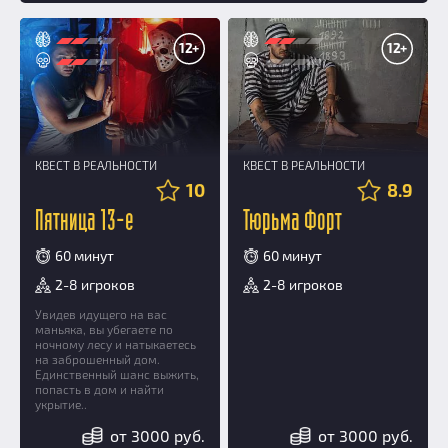
12+
12+
КВЕСТ В РЕАЛЬНОСТИ
КВЕСТ В РЕАЛЬНОСТИ
10
8.9
Пятница 13-е
Тюрьма Форт
60 минут
60 минут
2-8 игроков
2-8 игроков
Увидев идущего на вас
маньяка, вы убегаете по
ночному лесу и натыкаетесь
на заброшенный дом.
Единственный шанс выжить,
попасть в дом и найти
укрытие..
от 3000 руб.
от 3000 руб.