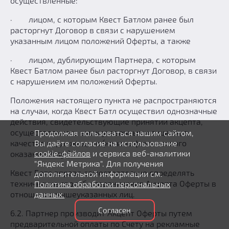
осуществленные:
· лицом, с которым Квест Батлом ранее был
расторгнут Договор в связи с нарушением
указанным лицом положений Оферты, а также
· лицом, дублирующим Партнера, с которым
Квест Батлом ранее был расторгнут Договор, в связи
с нарушением им положений Оферты.
Положения настоящего пункта не распространяются
на случаи, когда Квест Батл осуществил однозначные
действия, свидетельствующие принятии акцепта,
осуществленного вышеуказанными лицами, в
Продолжая пользоваться нашим сайтом,
качестве надлежащего (начало фактического
Вы даёте согласие на использование
cookie-файлов
и сервиса веб-аналитики
оказания Услуг).
"Яндекс Метрика". Для получения
Квест Батл вправе самостоятельно определять
дополнительной информации см.
технические способы ограничения Акцепта Оферты в
Политика обработки персональных
отношении вышеуказанных лиц.
данных.
Согласен
6.2. Партнер производит Акцепт Оферты путем
предварительной оплаты по Счету на рекламные