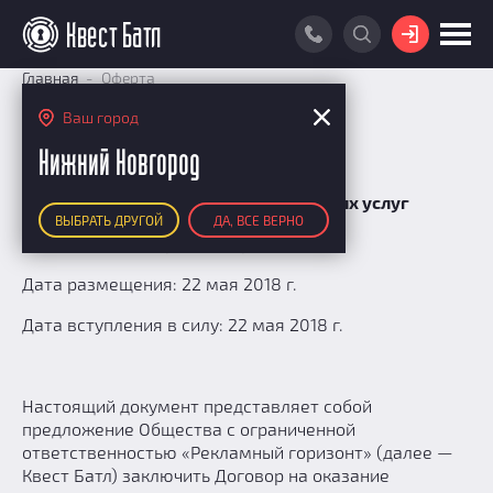
ВОЙТИ
Главная
Оферта
ПОИСК КВЕСТА
Ваш город
Оферта
РЕЙТИНГ КВЕСТОВ
Нижний Новгород
КАРТА КВЕСТОВ
Оферта на оказание рекламных услуг
ВЫБРАТЬ ДРУГОЙ
ДА, ВСЕ ВЕРНО
РЕЙТИНГ КОМАНД
Российская Федерация, город Москва
Итоговый рейтинг
ПОИСК КОМАНДЫ
Дата размещения: 22 мая 2018 г.
По количеству очков
КВЕСТ БАТЛ
Дата вступления в силу: 22 мая 2018 г.
По качеству игры
О Квест Батле
КВЕСТ В ПОДАРОК
Список команд
Cashback
Настоящий документ представляет собой
Как подсчитываются рейтинги
предложение Общества с ограниченной
ответственностью «Рекламный горизонт» (далее —
Призы
Квест Батл) заключить Договор на оказание
Новости