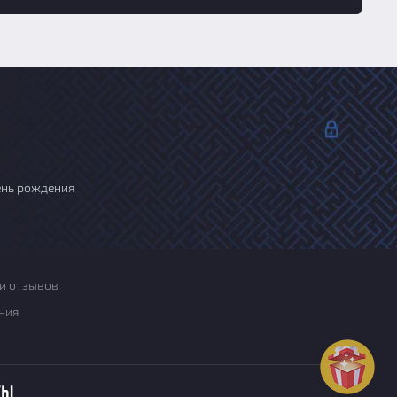
ень рождения
и отзывов
ния
ты