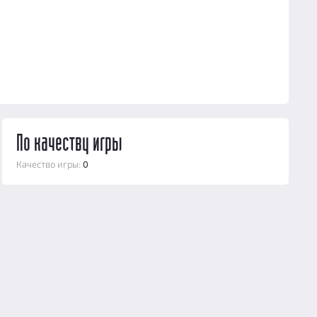
По качеству игры
Качество игры:
0