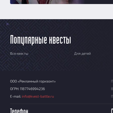
Популярные квесты
Все квесты
Для детей
ООО «Рекламный горизонт»
П
ОГРН: 1187746994236
В
E-mail:
info@kvest-battle.ru
Телефон