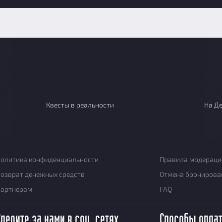
Квесты в реальности
На Д
олитика конфиденциальности
Правила модераци
озврат денежных средств
Отмена бронирова
Партнерам
FAQ
Следите за нами в соц. сетях
Способы опла