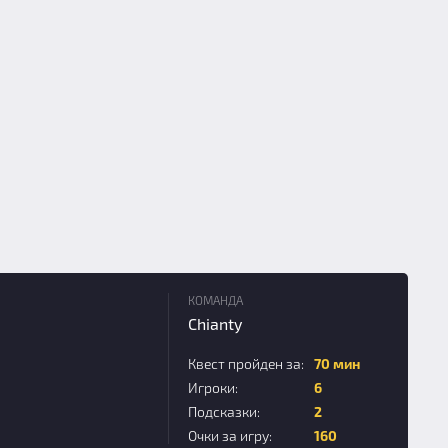
КОМАНДА
Chianty
Квест пройден за:
70 мин
Игроки:
6
Подсказки:
2
Очки за игру:
160