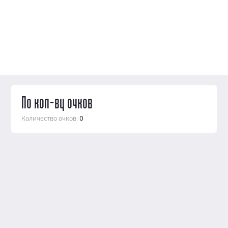
По кол-ву очков
Количество очков:
0