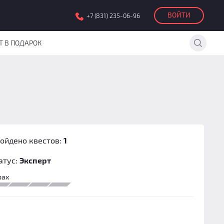
ВОЙТИ
+7 (831) 235-06-96
Т В ПОДАРОК
ойдено квестов:
1
атус:
Эксперт
рах