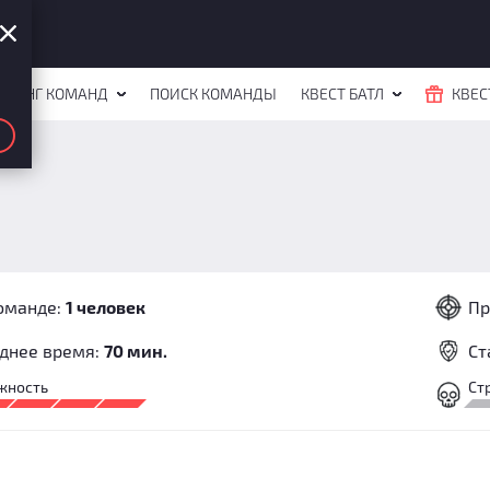
ЙТИНГ КОМАНД
ПОИСК КОМАНДЫ
КВЕСТ БАТЛ
КВЕС
оманде:
1 человек
Пр
днее время:
70 мин.
Ст
жность
Ст