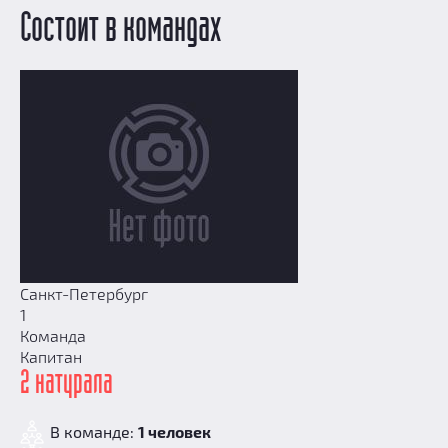
Состоит в командах
Добавить квест
Партнерам
Санкт-Петербург
1
Команда
Капитан
2 натурала
В команде:
1 человек