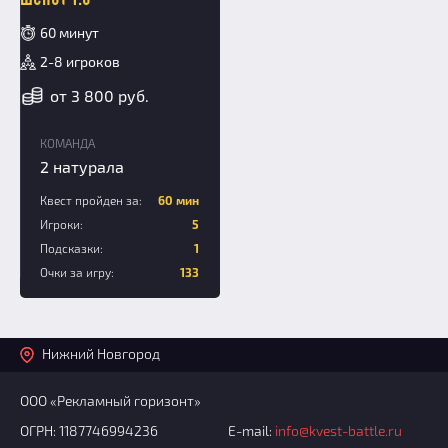
60 минут
2-8 игроков
от 3 800 руб.
КОМАНДА
2 натурала
Квест пройден за:
60 мин
Игроки:
5
Подсказки:
1
Очки за игру:
133
Нижний Новгород
ООО «Рекламный горизонт»
ОГРН: 1187746994236
E-mail:
info@kvest-battle.ru