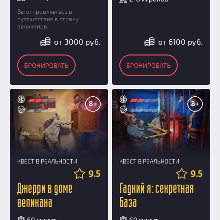
Вы отправляетесь в
путешествие в страну
великанов.
от 3000 руб.
от 6100 руб.
БРОНИРОВАТЬ
БРОНИРОВАТЬ
8+
8+
КВЕСТ В РЕАЛЬНОСТИ
КВЕСТ В РЕАЛЬНОСТИ
9.5
9.5
Джерри в доме
Гадкий я: секретная
великана
база
60 минут
60 минут