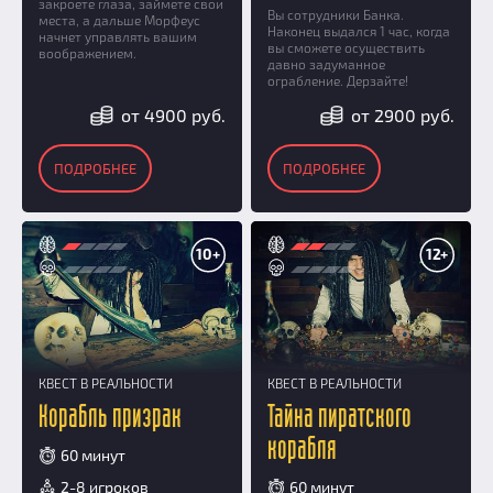
закроете глаза, займете свои
Вы сотрудники Банка.
места, а дальше Морфеус
Наконец выдался 1 час, когда
начнет управлять вашим
вы сможете осуществить
воображением.
давно задуманное
ограбление. Дерзайте!
от 4900 руб.
от 2900 руб.
ПОДРОБНЕЕ
ПОДРОБНЕЕ
10+
12+
КВЕСТ В РЕАЛЬНОСТИ
КВЕСТ В РЕАЛЬНОСТИ
Корабль призрак
Тайна пиратского
корабля
60 минут
2-8 игроков
60 минут