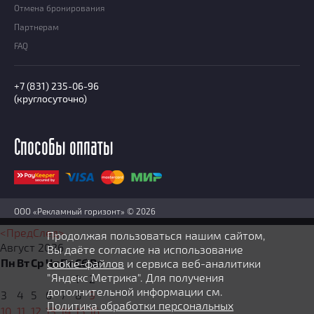
Отмена бронирования
Партнерам
FAQ
+7 (831) 235-06-96
(круглосуточно)
Способы оплаты
ООО «Рекламный горизонт» © 2026
<Пред
След>
Продолжая пользоваться нашим сайтом,
Август
2026
Вы даёте согласие на использование
Пн
Вт
Ср
Чт
Пт
Сб
Вс
cookie-файлов
и сервиса веб-аналитики
"Яндекс Метрика". Для получения
1
2
дополнительной информации см.
3
4
5
6
7
8
9
Политика обработки персональных
10
11
12
13
14
15
16