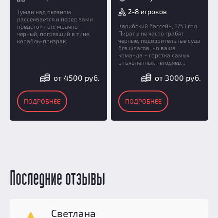
2-8 игроков
Туман над океаном
рассеивается и перед вами
Карибский бассейн, 1753 год.
предстоит он: мрачно-
Пираты не часто грабят
черный, погрязший в тине,
черные, подозрительные суда
корабль-призрак.
без флагов, но ваша
команда – горстка самых
отъявленных негодяев...
от 4500 руб.
от 3000 руб.
ПОДРОБНЕЕ
ПОДРОБНЕЕ
Последние отзывы
Светлана