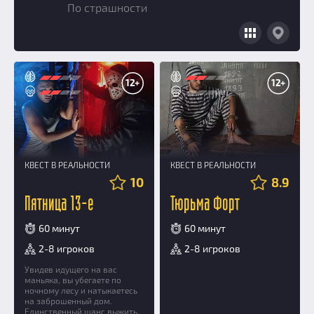
По страшности
Добавить квест
Партнерам
12+
12+
КВЕСТ В РЕАЛЬНОСТИ
КВЕСТ В РЕАЛЬНОСТИ
10
8.9
Пятница 13-е
Тюрьма Форт
60 минут
60 минут
2-8 игроков
2-8 игроков
Увидев идущего на вас
маньяка, вы убегаете по
ночному лесу и натыкаетесь
на заброшенный дом.
Единственный шанс выжить,