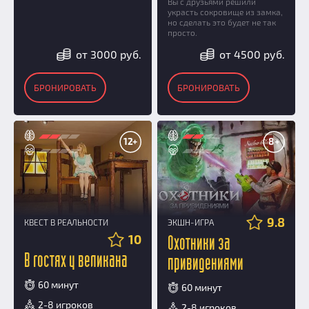
Вы с друзьями решили
украсть сокровище из замка,
но сделать это будет не так
просто.
от 3000 руб.
от 4500 руб.
БРОНИРОВАТЬ
БРОНИРОВАТЬ
12+
8+
9.8
КВЕСТ В РЕАЛЬНОСТИ
ЭКШН-ИГРА
10
Охотники за
В гостях у великана
привидениями
60 минут
60 минут
2-8 игроков
2-8 игроков