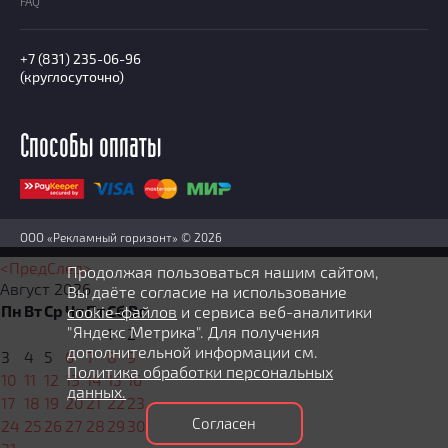
FAQ
+7 (831) 235-06-96
(круглосуточно)
Способы оплаты
ООО «Рекламный горизонт» © 2026
<Пред
След>
Продолжая пользоваться нашим сайтом,
Август
2026
Вы даёте согласие на использование
Пн
Вт
Ср
Чт
Пт
Сб
Вс
cookie-файлов
и сервиса веб-аналитики
"Яндекс Метрика". Для получения
1
2
дополнительной информации см.
3
4
5
6
7
8
9
Политика обработки персональных
10
11
12
13
14
15
16
данных.
17
18
19
20
21
22
23
Согласен
24
25
26
27
28
29
30