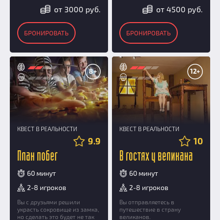
от 3000 руб.
от 4500 руб.
БРОНИРОВАТЬ
БРОНИРОВАТЬ
8+
12+
КВЕСТ В РЕАЛЬНОСТИ
КВЕСТ В РЕАЛЬНОСТИ
9.9
10
План побег
В гостях у великана
60 минут
60 минут
2-8 игроков
2-8 игроков
Вы с друзьями решили
Вы отправляетесь в
украсть сокровище из замка,
путешествие в страну
но сделать это будет не так
великанов.