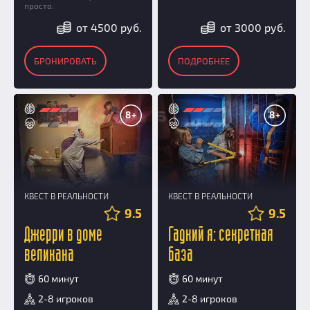
просто.
от 4500 руб.
от 3000 руб.
БРОНИРОВАТЬ
ПОДРОБНЕЕ
8+
8+
КВЕСТ В РЕАЛЬНОСТИ
КВЕСТ В РЕАЛЬНОСТИ
9.5
9.5
Джерри в доме
Гадкий я: секретная
великана
база
60 минут
60 минут
2-8 игроков
2-8 игроков