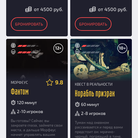
от 4500 руб.
от 4500 руб.
БРОНИРОВАТЬ
БРОНИРОВАТЬ
12+
10+
9.8
МОРФЕУС
КВЕСТ В РЕАЛЬНОСТИ
Фантом
Корабль призрак
120 минут
60 минут
2-10 игроков
2-8 игроков
Вы готовы? Сейчас вы
Туман над океаном
закроете глаза, займете свои
рассеивается и перед вами
места, а дальше Морфеус
предстоит он: мрачно-
начнет управлять вашим
черный, погрязший в тине,