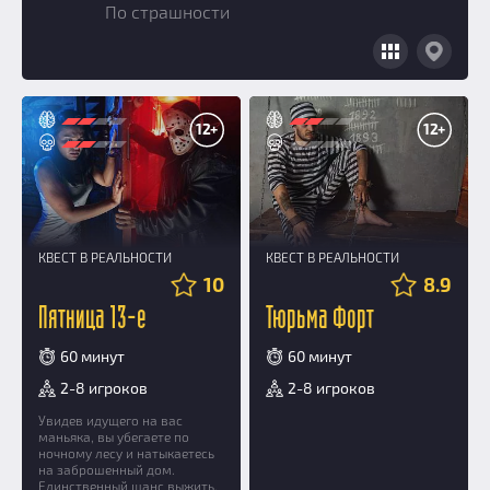
По страшности
Добавить квест
Партнерам
12+
12+
КВЕСТ В РЕАЛЬНОСТИ
КВЕСТ В РЕАЛЬНОСТИ
10
8.9
Пятница 13-е
Тюрьма Форт
60 минут
60 минут
2-8 игроков
2-8 игроков
Увидев идущего на вас
маньяка, вы убегаете по
ночному лесу и натыкаетесь
на заброшенный дом.
Единственный шанс выжить,