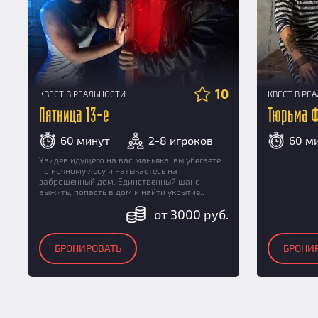
10
КВЕСТ В РЕАЛЬНОСТИ
КВЕСТ В РЕ
Пятница 13-е
Тюрьма 
60 минут
2-8 игроков
60 м
Увидев идущего на вас маньяка, вы убегаете
по ночному лесу и натыкаетесь на
заброшенный дом. Единственный шанс
выжить, попасть в дом и найти укрытие..
от 3000 руб.
БРОНИРОВАТЬ
БРОНИ