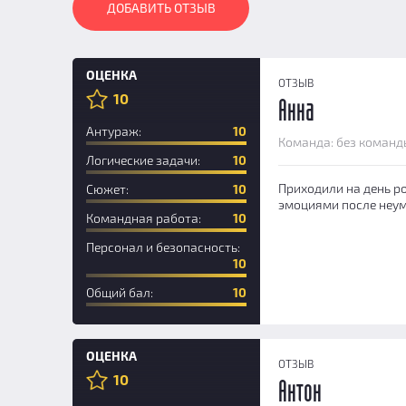
ДОБАВИТЬ ОТЗЫВ
ОЦЕНКА
ОТЗЫВ
10
Анна
Антураж:
10
Команда: без команд
Логические задачи:
10
Приходили на день ро
Сюжет:
10
эмоциями после неум
Командная работа:
10
Персонал и безопасность:
10
Общий бал:
10
ОЦЕНКА
ОТЗЫВ
10
Антон