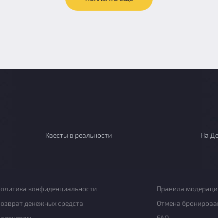
Квесты в реальности
На Д
олитика конфиденциальности
Правила модераци
озврат денежных средств
Отмена бронирова
Партнерам
FAQ