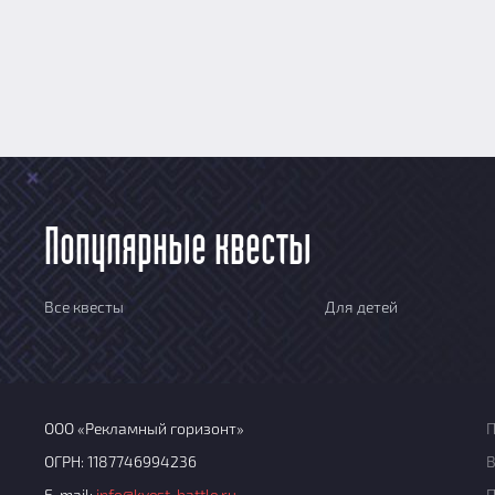
Популярные квесты
Все квесты
Для детей
ООО «Рекламный горизонт»
П
ОГРН: 1187746994236
В
E-mail:
info@kvest-battle.ru