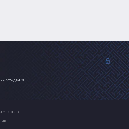
ень рождения
и отзывов
ния