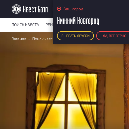
Нижний Новгород
Ваш город
Нижний Новгород
ПОИСК КВЕСТА
РЕЙТИНГ КВЕСТОВ
КАРТА КВЕСТОВ
РЕ
ВЫБРАТЬ ДРУГОЙ
ДА, ВСЕ ВЕРНО
Главная
Поиск квестов
Квесты для большой компании