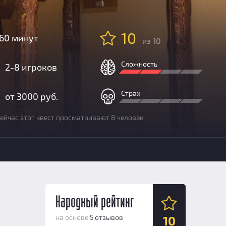
10
60 минут
из 10
Сложность
2-8 игроков
Страх
от 3000 руб.
ейчас этот квест просматривают 8 человек
Народный рейтинг
на основе
5 отзывов
10