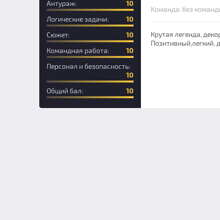
Антураж:
10
Команда: без команд
Логические задачи:
10
Крутая легенда, деко
Сюжет:
10
Позитивный,легкий, д
Командная работа:
10
Персонал и безопасность:
10
Общий бал:
10