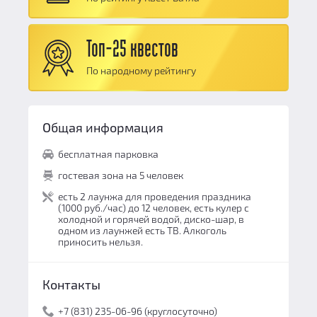
Сюжет:
8.5
Командная работа:
8.7
Топ-25 квестов
Персонал и безопасность:
9.7
По народному рейтингу
Общий балл:
8.9
Общая информация
бесплатная парковка
гостевая зона на 5 человек
есть 2 лаунжа для проведения праздника
(1000 руб./час) до 12 человек, есть кулер с
холодной и горячей водой, диско-шар, в
одном из лаунжей есть ТВ. Алкоголь
приносить нельзя.
Контакты
+7 (831) 235-06-96 (круглосуточно)