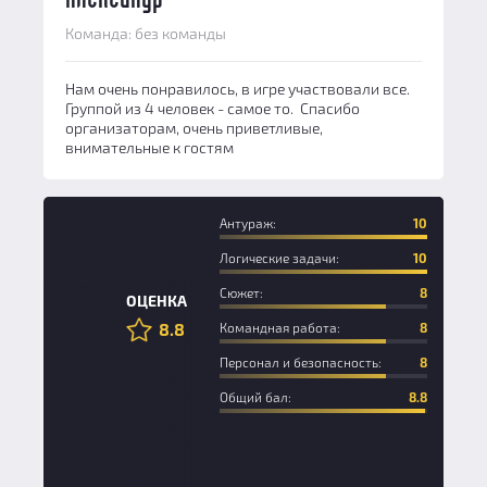
Команда: без команды
Нам очень понравилось, в игре участвовали все.
Группой из 4 человек - самое то. Спасибо
организаторам, очень приветливые,
внимательные к гостям
Антураж:
10
Логические задачи:
10
Новичок
Сюжет:
8
ОЦЕНКА
8.8
Командная работа:
8
Персонал и безопасность:
8
Общий бал:
8.8