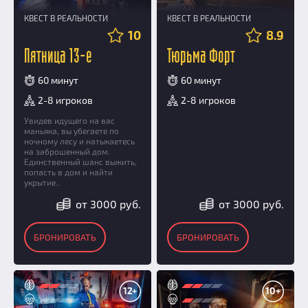
КВЕСТ В РЕАЛЬНОСТИ
КВЕСТ В РЕАЛЬНОСТИ
10
8.9
Пятница 13-е
Тюрьма Форт
60 минут
60 минут
2-8 игроков
2-8 игроков
Увидев идущего на вас
маньяка, вы убегаете по
ночному лесу и натыкаетесь
на заброшенный дом.
Единственный шанс выжить,
попасть в дом и найти
укрытие..
от 3000 руб.
от 3000 руб.
БРОНИРОВАТЬ
БРОНИРОВАТЬ
12+
10+