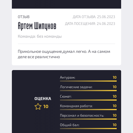
ОТЗЫВ
ДАТА ОТЗЫВА: 25.06.2023
ДАТА ПОСЕЩЕНИЯ: 24.06.2023
Артем Шипунов
Команда: без команды
Прикольное ощущение,думал легко. А на самом
деле все реалистично
Антураж:
10
Логические задачи:
10
Сюжет:
10
ОЦЕНКА
10
Командная работа:
10
Персонал и безопасность:
10
Общий бал:
10