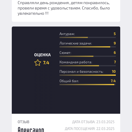
Справляли день рождения, детям понравилось,
провели время с удовольствием. Спасибо, было
увлекательно !!!
Антураж:
5
Логические задачи:
9
Сюжет:
6
ОЦЕНКА
7.4
Командная работа:
7
Персонал и безопасность:
10
Общий бал:
7.4
ОТЗЫВ
ДАТА ОТЗЫВА: 23.03.2025
ДАТА ПОСЕЩЕНИЯ: 22.03.2025
Александр