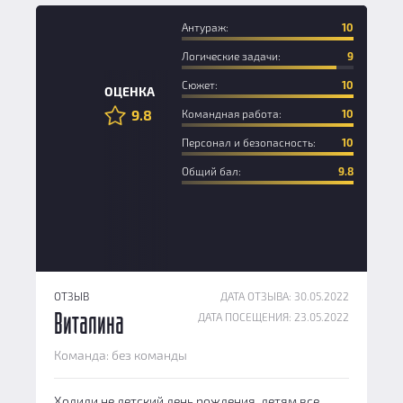
Антураж:
10
Логические задачи:
9
Сюжет:
10
ОЦЕНКА
9.8
Командная работа:
10
Персонал и безопасность:
10
Общий бал:
9.8
ОТЗЫВ
ДАТА ОТЗЫВА: 30.05.2022
ДАТА ПОСЕЩЕНИЯ: 23.05.2022
Виталина
Команда: без команды
Ходили не детский день рождения, детям все