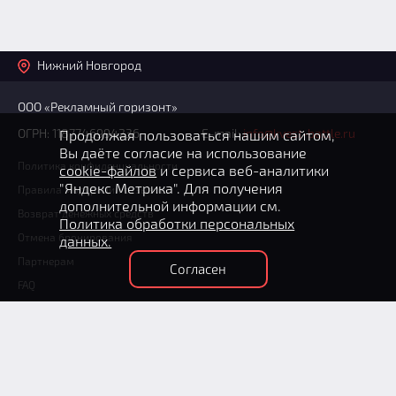
Нижний Новгород
ООО «Рекламный горизонт»
ОГРН: 1187746994236
E-mail:
info@kvest-battle.ru
Продолжая пользоваться нашим сайтом,
Вы даёте согласие на использование
Политика конфиденциальности
cookie-файлов
и сервиса веб-аналитики
"Яндекс Метрика". Для получения
Правила модерации отзывов
дополнительной информации см.
Возврат денежных средств
Политика обработки персональных
Отмена бронирования
данных.
Партнерам
Согласен
FAQ
+7 (831) 235-06-96
(круглосуточно)