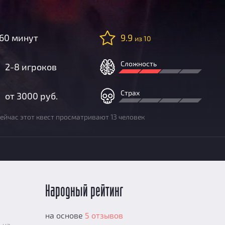
60 минут
9.9
из 10
Сложность
2-8 игроков
Страх
от 3000 руб.
ейчас этот квест просматривают 13 человек
Народный рейтинг
на основе
5 отзывов
 на